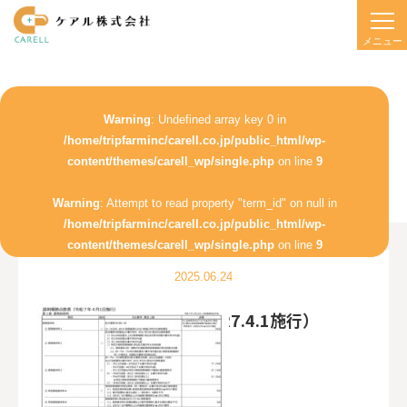
Warning
: Undefined array key 0 in
/home/tripfarminc/carell.co.jp/public_html/wp-
content/themes/carell_wp/single.php
on line
9
Warning
: Attempt to read property "term_id" on null in
/home/tripfarminc/carell.co.jp/public_html/wp-
content/themes/carell_wp/single.php
on line
9
2025.06.24
調剤報酬点数表（R7.4.1施行）